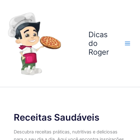
Ir
para
o
conteúdo
Dicas
do
Roger
Receitas Saudáveis
Descubra receitas práticas, nutritivas e deliciosas
para o seu dia a dia. Aqui você encontra inspirações