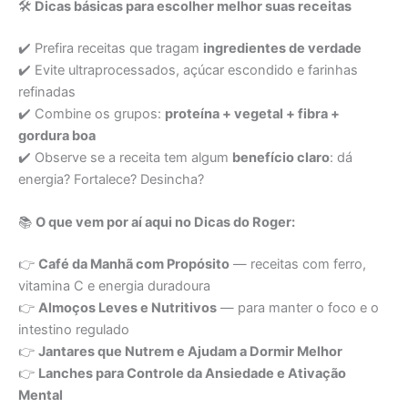
🛠️
Dicas básicas para escolher melhor suas receitas
✔️ Prefira receitas que tragam
ingredientes de verdade
✔️ Evite ultraprocessados, açúcar escondido e farinhas
refinadas
✔️ Combine os grupos:
proteína + vegetal + fibra +
gordura boa
✔️ Observe se a receita tem algum
benefício claro
: dá
energia? Fortalece? Desincha?
📚
O que vem por aí aqui no Dicas do Roger:
👉
Café da Manhã com Propósito
— receitas com ferro,
vitamina C e energia duradoura
👉
Almoços Leves e Nutritivos
— para manter o foco e o
intestino regulado
👉
Jantares que Nutrem e Ajudam a Dormir Melhor
👉
Lanches para Controle da Ansiedade e Ativação
Mental