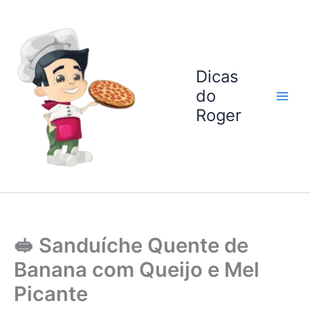
Ir
para
o
conteúdo
Dicas
do
Roger
🥪 Sanduíche Quente de
Banana com Queijo e Mel
Picante