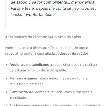
de sabor. E se for com pimenta… melhor ainda!
Vai lá e testa, depois me conta se não virou seu
lanche favorito também!”
🌶️ Os Poderes da Pimenta: Muito Além do Sabor!
Você sabia que a pimenta, além de dar aquele toque
especial no prato, é uma
aliada poderosa da saúde
?
Acelera o metabolismo:
a capsaicina ajuda na queima
de calorias e no controle do apetite.
Melhora o humor:
libera endorfinas e serotonina,
reduzindo o estresse.
É antioxidante:
combate radicais livres e fortalece a
imunidade.
Faz bem para o coração:
ajuda a controlar o colesterol e