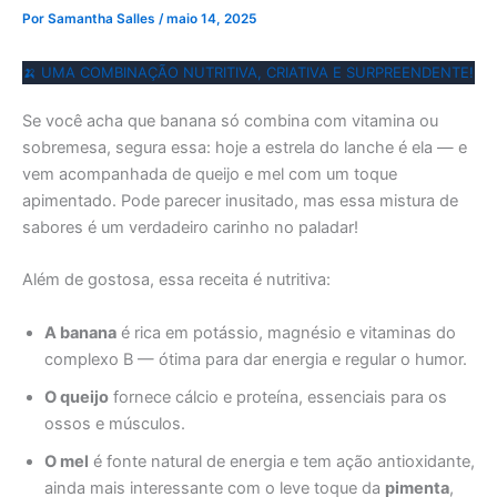
Por
Samantha Salles
/
maio 14, 2025
🍌 UMA COMBINAÇÃO NUTRITIVA, CRIATIVA E SURPREENDENTE!
Se você acha que banana só combina com vitamina ou
sobremesa, segura essa: hoje a estrela do lanche é ela — e
vem acompanhada de queijo e mel com um toque
apimentado. Pode parecer inusitado, mas essa mistura de
sabores é um verdadeiro carinho no paladar!
Além de gostosa, essa receita é nutritiva:
A banana
é rica em potássio, magnésio e vitaminas do
complexo B — ótima para dar energia e regular o humor.
O queijo
fornece cálcio e proteína, essenciais para os
ossos e músculos.
O mel
é fonte natural de energia e tem ação antioxidante,
ainda mais interessante com o leve toque da
pimenta
,