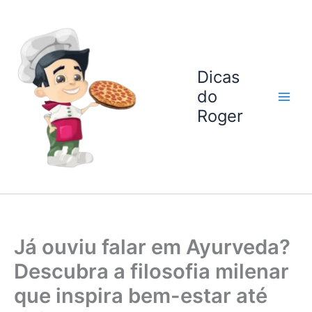
Ir
para
o
conteúdo
Dicas
do
Roger
Já ouviu falar em Ayurveda?
Descubra a filosofia milenar
que inspira bem-estar até